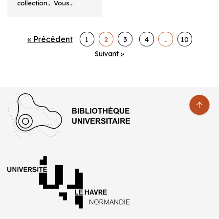
collection… Vous…
« Précédent
1
2
3
4
…
10
Suivant »