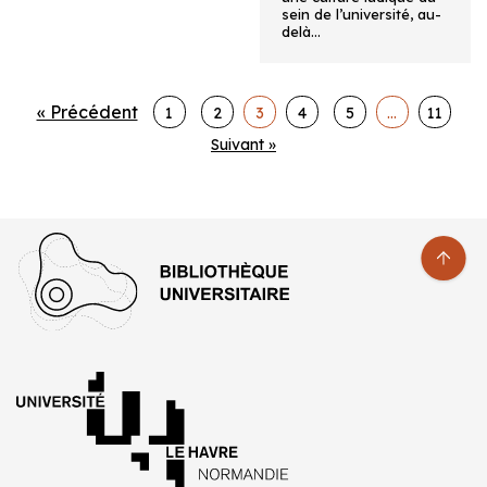
sein de l’université, au-
delà…
« Précédent
1
2
3
4
5
…
11
Suivant »