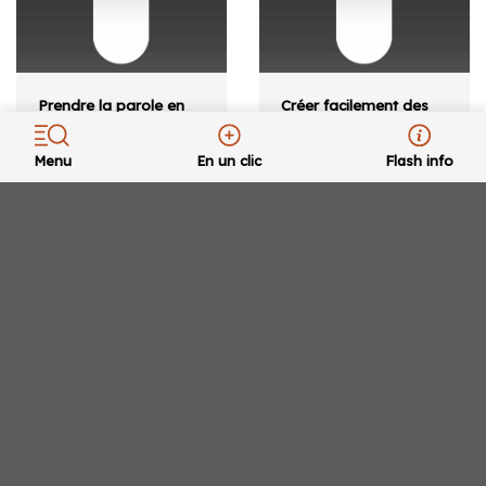
Prendre la parole en
Créer facilement des
public : voix et posture
visuels & montages
Fermeture estivale de la BU vendredi 10 juillet à
vidéos simples avec
Le 16/10/2025
17h – Réouverture lundi 24 août à 9h.
Menu
En un clic
Flash info
Canva
de 08h45 à 17h00
Le 17/10/2025
Public(s) cible(s) biatss ,
de 11h00 à 12h30
enseignant , chercheur
Objectifs – Maîtriser les
Public(s) cible(s) Tous
éléments techniques de
publics Objectifs Cette
la prise de parole à
formation s’adresse aux
l’oral – Occuper l’espace
enseignant·es et
physique et sonore
personnels souhaitant
pendant le cours –…
dynamiser leurs cours
avec des visuels
percutants et grâce à
des contenus vidéo
faciles à produire.
Cette…