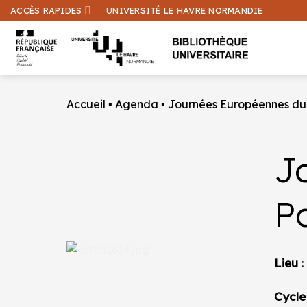
Passer
ACCÈS RAPIDES
UNIVERSITÉ LE HAVRE NORMANDIE
au
contenu
Accueil
▪
Agenda
▪
Journées Européennes du
J
P
Lieu
:
Cycle