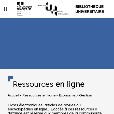
Passer
au
contenu
Ressources
en ligne
Accueil
▪
Ressources en ligne
▪
Economie / Gestion
Livres électroniques, articles de revues ou
encyclopédies en ligne… L’accès à ces ressources à
distance est réservé aux membres de la communauté