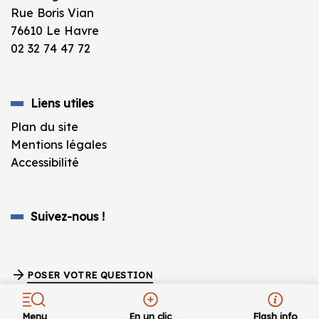
Rue Boris Vian
76610 Le Havre
02 32 74 47 72
Liens utiles
Plan du site
Mentions légales
Accessibilité
Suivez-nous !
POSER VOTRE QUESTION
Fermeture estivale de la BU vendredi 10 juillet à
17h – Réouverture lundi 24 août à 9h.
Menu
En un clic
Flash info