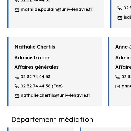
02 
mathilde.poulain@univ-lehavre.fr
isa
Nathalie Cherfils
Anne 
Administration
Admini
Affaires générales
Affair
02 32 74 44 33
02 3
02 32 74 44 38 (Fax)
anne
nathalie.cherfils@univ-lehavre.fr
Département médiation