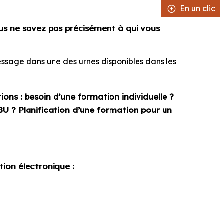
En un clic
En un clic
us ne savez pas précisément à qui vous
sage dans une des urnes disponibles dans les
ons : besoin d’une formation individuelle ?
BU ? Planification d’une formation pour un
ion électronique
: