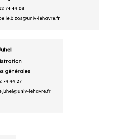
32 74 44 08
belle.bizos@univ-lehavre.fr
Juhel
stration
es générales
2 74 44 27
.juhel@univ-lehavre.fr