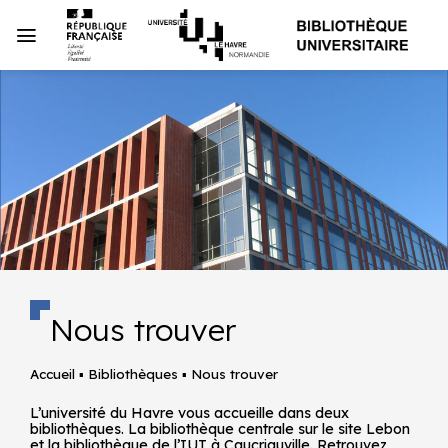
Passer
au
contenu
Nous trouver
Accueil
▪
Bibliothèques
▪
Nous trouver
L’université du Havre vous accueille dans deux
bibliothèques. La bibliothèque centrale sur le site Lebon
et la bibliothèque de l’IUT à Caucriauville. Retrouvez