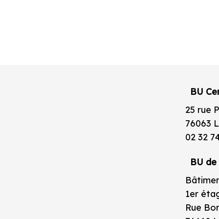
BU Cen
25 rue 
76063 L
02 32 7
BU de 
Bâtimen
1er éta
Rue Bor