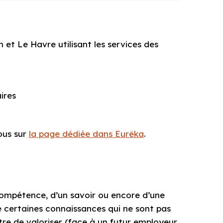
 et Le Havre utilisant les services des
ires
ous sur
la page dédiée dans Eurêka
.
ompétence, d’un savoir ou encore d’une
de certaines connaissances qui ne sont pas
tre de valoriser (face à un futur employeur