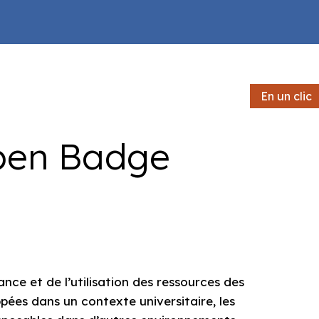
En un clic
En un clic
Open Badge
nce et de l’utilisation des ressources des
ppées dans un contexte universitaire, les