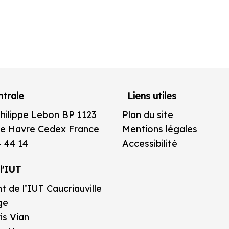
trale
Liens utiles
Philippe Lebon BP 1123
Plan du site
e Havre Cedex France
Mentions légales
4 44 14
Accessibilité
l'IUT
t de l’IUT Caucriauville
ge
is Vian