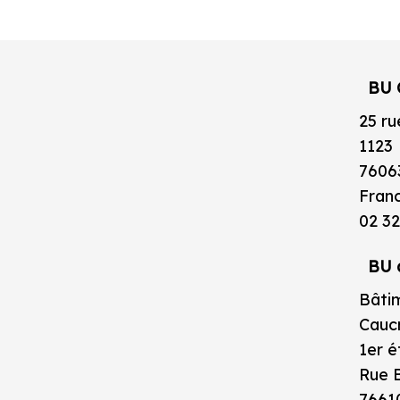
BU 
25 ru
1123
7606
Fran
02 32
BU 
Bâtim
Caucr
1er 
Rue B
7661