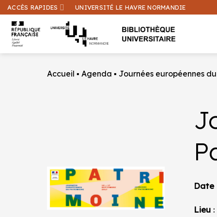
Passer
ACCÈS RAPIDES
UNIVERSITÉ LE HAVRE NORMANDIE
au
contenu
Accueil
▪
Agenda
▪
Journées européennes du
J
P
Date
Lieu
: