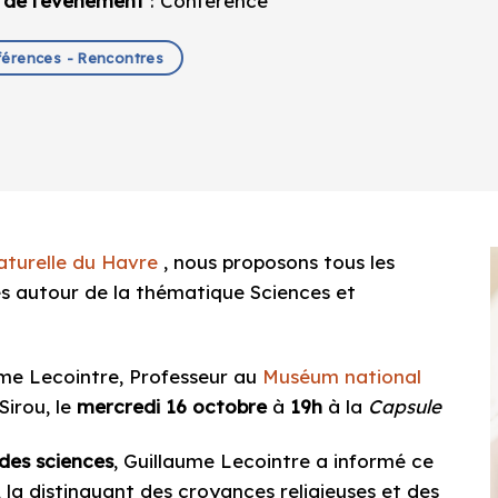
 de l'événement
: Conférence
érences - Rencontres
aturelle du Havre
, nous proposons tous les
s autour de la thématique Sciences et
ume Lecointre, Professeur au
Muséum national
Sirou, le
mercredi 16 octobre
à
19h
à la
Capsule
 des sciences
, Guillaume Lecointre a informé ce
, la distinguant des croyances religieuses et des