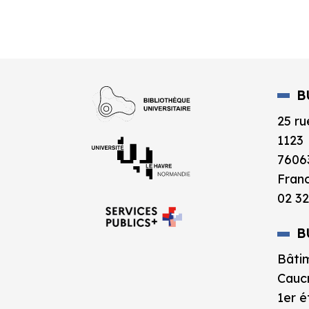
B
25 ru
1123
7606
Fran
02 32
B
Bâtim
Caucr
1er 