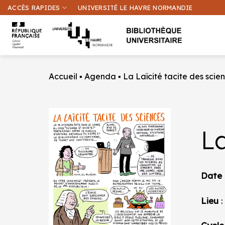
Passer
ACCÈS RAPIDES
UNIVERSITÉ LE HAVRE NORMANDIE
au
contenu
Accueil
▪
Agenda
▪
La Laïcité tacite des scie
La
Date
Lieu
: