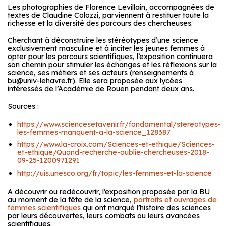
Les photographies de Florence Levillain, accompagnées de
textes de Claudine Colozzi, parviennent à restituer toute la
richesse et la diversité des parcours des chercheuses.
Cherchant à déconstruire les stéréotypes d’une science
exclusivement masculine et à inciter les jeunes femmes à
opter pour les parcours scientifiques, l’exposition continuera
son chemin pour stimuler les échanges et les réflexions sur la
science, ses métiers et ses acteurs (renseignements à
bu@univ-lehavre.fr). Elle sera proposée aux lycées
intéressés de l’Académie de Rouen pendant deux ans.
Sources :
https://www.sciencesetavenir.fr/fondamental/stereotypes-
les-femmes-manquent-a-la-science_128387
https://www.la-croix.com/Sciences-et-ethique/Sciences-
et-ethique/Quand-recherche-oublie-chercheuses-2018-
09-25-1200971291
http://uis.unesco.org/fr/topic/les-femmes-et-la-science
A découvrir ou redécouvrir, l’exposition proposée par la BU
au moment de la fête de la science,
portraits et ouvrages de
femmes scientifiques
qui ont marqué l’histoire des sciences
par leurs découvertes, leurs combats ou leurs avancées
scientifiques.