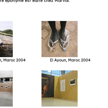
livre éponyme est édité chez Marval.
n, Maroc 2004
El Ayoun, Maroc 2004