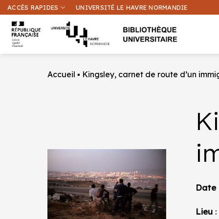
Passer
ACCÈS RAPIDES
UNIVERSITÉ LE HAVRE NORMANDIE
au
contenu
Accueil
▪
Kingsley, carnet de route d’un immi
Ki
i
Date
Lieu
: