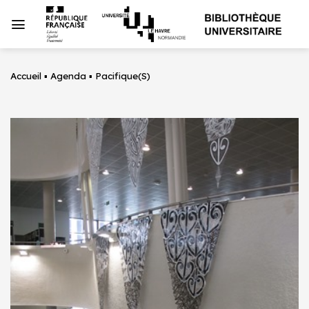
Passer
au
contenu
Accueil
▪
Agenda
▪
Pacifique(S)