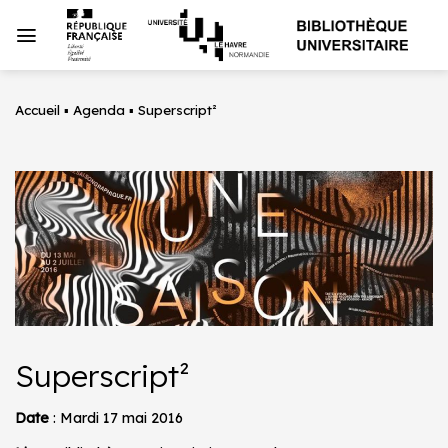
Passer
au
contenu
Accueil
▪
Agenda
▪
Superscript²
Superscript²
Date
: Mardi 17 mai 2016