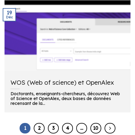
19
Déc
WOS (Web of science) et OpenAlex
Doctorants, enseignants-chercheurs, découvrez Web
of Science et OpenAlex, deux bases de données
recensant de la...
1
2
3
4
…
10