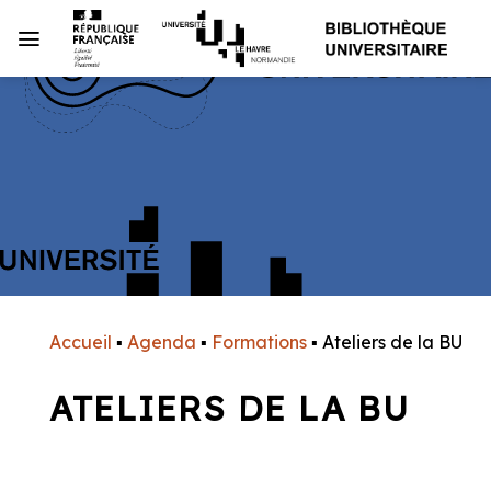
Passer
au
contenu
Accueil
▪
Agenda
▪
Formations
▪
Ateliers de la BU
ATELIERS DE LA BU