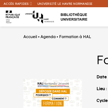
Passer
ACCÈS RAPIDES
UNIVERSITÉ LE HAVRE NORMANDIE
au
contenu
Accueil
▪
Agenda
▪
Formation à HAL
F
Date
Lieu
:
Cycle