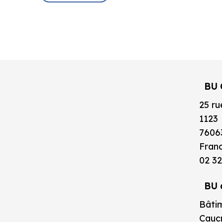
BU 
25 ru
1123
7606
Fran
02 32
BU 
Bâtim
Caucr