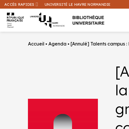
Passer
ACCÈS RAPIDES
UNIVERSITÉ LE HAVRE NORMANDIE
au
contenu
Accueil
▪
Agenda
▪
[Annulé] Talents campus : 
[
la
g
c