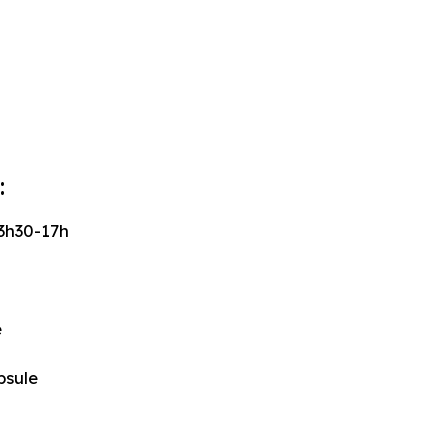
:
13h30-17h
e
psule