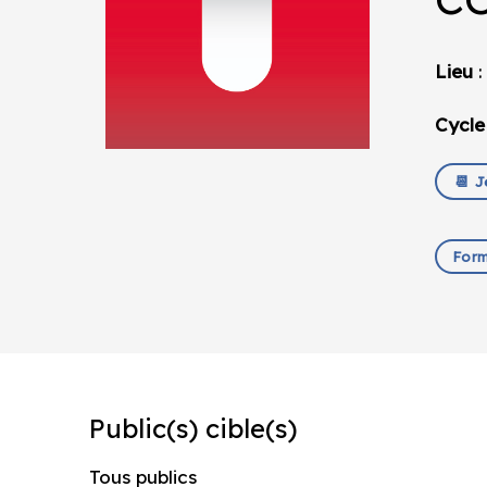
Lieu
:
Cycle
📆 J
Form
Public(s) cible(s)
Tous publics