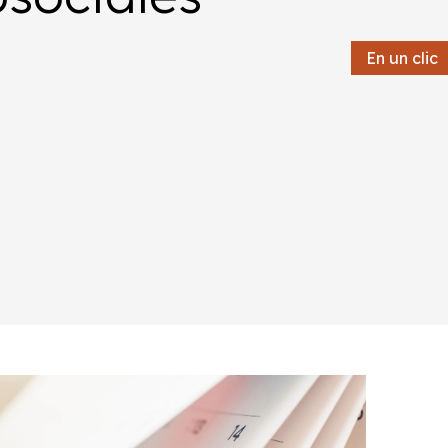
En un clic
En un clic