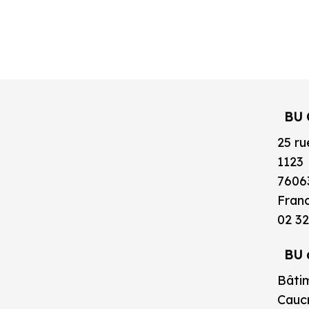
BU 
25 ru
1123
7606
Fran
02 32
BU 
Bâtim
Caucr