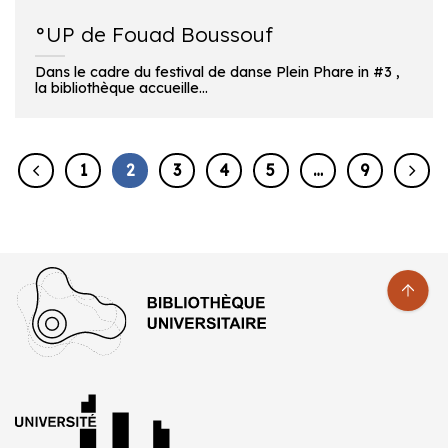
°UP de Fouad Boussouf
Dans le cadre du festival de danse Plein Phare in #3 ,
la bibliothèque accueille...
1
2
3
4
5
…
9