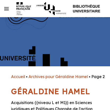
Passer
au
contenu
Accueil
▪
Archives pour Géraldine Hamel
▪
Page 2
GÉRALDINE HAMEL
Acquisitions {{niveau L et M1}} en Sciences
juridiques et Politiques Chargée de l'action