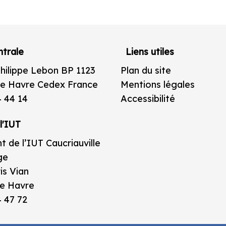
trale
Liens utiles
Philippe Lebon BP 1123
Plan du site
e Havre Cedex France
Mentions légales
4 44 14
Accessibilité
l'IUT
t de l’IUT Caucriauville
ge
is Vian
e Havre
4 47 72