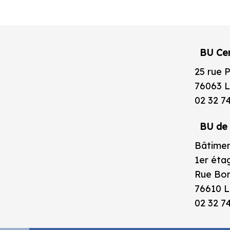
BU Cen
25 rue 
76063 L
02 32 7
BU de 
Bâtimen
1er éta
Rue Bor
76610 L
02 32 7