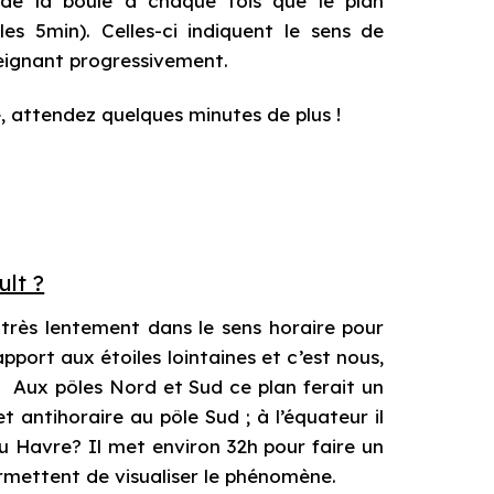
 de la boule à chaque fois que le plan
les 5min). Celles-ci indiquent le sens de
éteignant progressivement.
, attendez quelques minutes de plus !
lt ?
e très lentement dans le sens horaire pour
apport aux étoiles lointaines et c’est nous,
. Aux pôles Nord et Sud ce plan ferait un
t antihoraire au pôle Sud ; à l’équateur il
au Havre? Il met environ 32h pour faire un
rmettent de visualiser le phénomène.