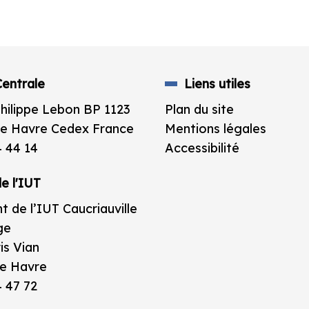
entrale
Liens utiles
Philippe Lebon BP 1123
Plan du site
e Havre Cedex France
Mentions légales
4 44 14
Accessibilité
e l'IUT
t de l’IUT Caucriauville
ge
is Vian
e Havre
4 47 72