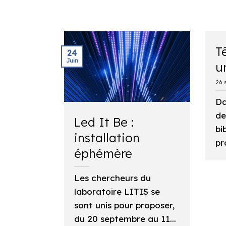
T
24
Juin
u
26 
Da
de
Led It Be :
bi
installation
pr
éphémère
Les chercheurs du
laboratoire LITIS se
sont unis pour proposer,
du 20 septembre au 11...