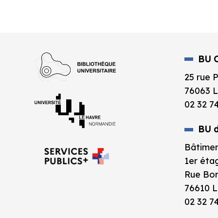
BU C
25 rue 
76063 L
02 32 7
BU d
Bâtimen
1er éta
Rue Bor
76610 L
02 32 7