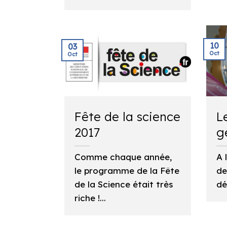
10
03
Oct
Oct
Fête de la science
L
2017
g
Comme chaque année,
A 
le programme de la Fête
de
de la Science était très
dé
riche !...