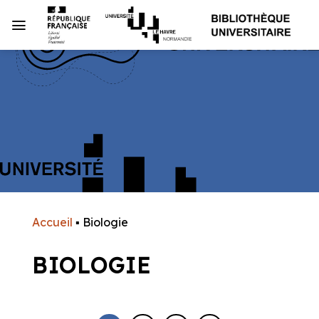
Passer
au
contenu
Accueil
▪
Biologie
BIOLOGIE