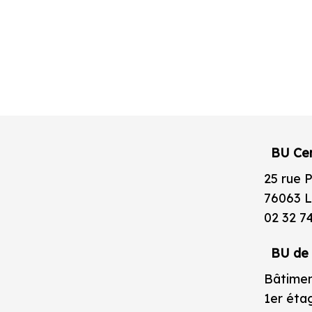
BU Cen
25 rue 
76063 L
02 32 7
BU de 
Bâtimen
1er éta