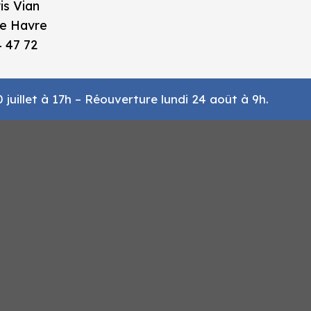
is Vian
e Havre
4 47 72
juillet à 17h – Réouverture lundi 24 août à 9h.