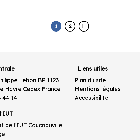
1
2
trale
Liens utiles
Philippe Lebon BP 1123
Plan du site
e Havre Cedex France
Mentions légales
4 44 14
Accessibilité
l'IUT
t de l’IUT Caucriauville
ge