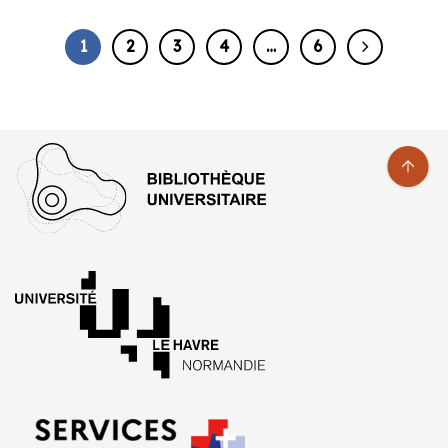
1
2
3
4
…
6