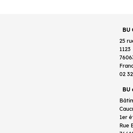
BU 
25 ru
1123
7606
Fran
02 32
BU 
Bâtim
Caucr
1er 
Rue B