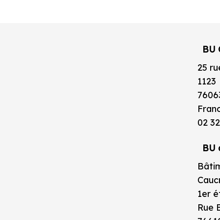
BU 
25 ru
1123
7606
Fran
02 32
BU 
Bâtim
Caucr
1er 
Rue B