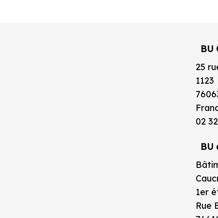
BU 
25 ru
1123
7606
Fran
02 32
BU 
Bâtim
Caucr
1er 
Rue B