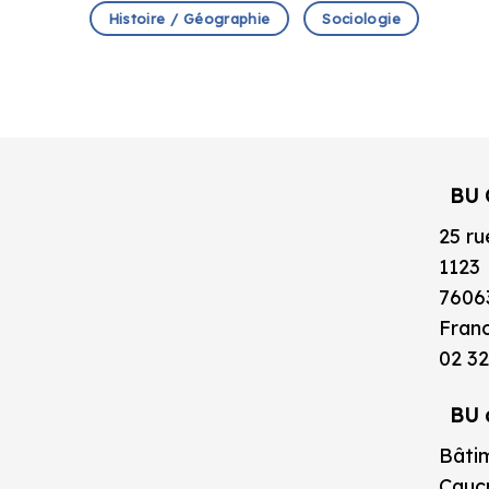
Histoire / Géographie
Sociologie
BU 
25 ru
1123
7606
Fran
02 32
BU 
Bâtim
Caucr