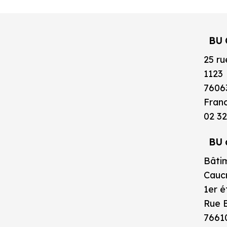
BU 
25 ru
1123
7606
Fran
02 32
BU 
Bâtim
Caucr
1er 
Rue B
7661