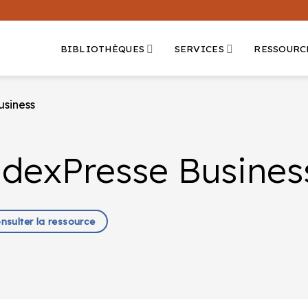
BIBLIOTHÈQUES
SERVICES
RESSOURC
usiness
ndexPresse Busines
onsulter la ressource