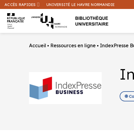
Passer
ACCÈS RAPIDES
UNIVERSITÉ LE HAVRE NORMANDIE
au
contenu
Accueil
▪
Ressources en ligne
▪
IndexPresse B
I
🌐 C