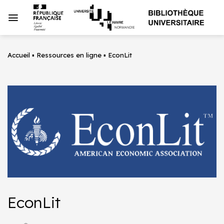
Passer
au
contenu
Accueil
▪
Ressources en ligne
▪
EconLit
EconLit