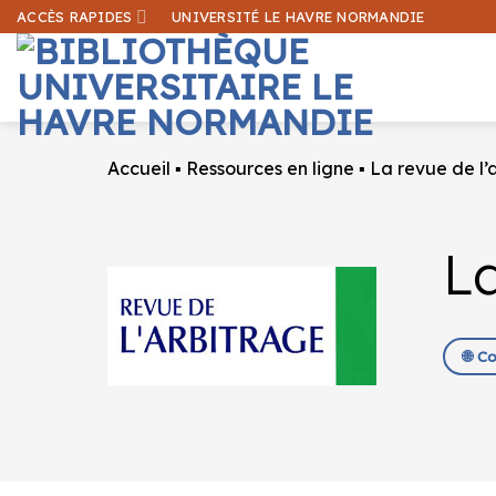
Passer
ACCÈS RAPIDES
UNIVERSITÉ LE HAVRE NORMANDIE
au
contenu
Accueil
▪
Ressources en ligne
▪
La revue de l’
La
🌐 C