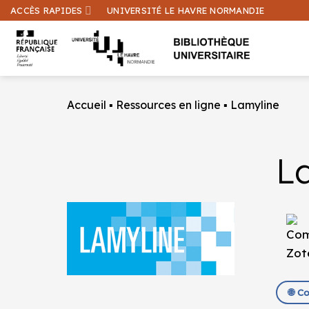
Passer
ACCÈS RAPIDES
UNIVERSITÉ LE HAVRE NORMANDIE
au
contenu
Accueil
▪
Ressources en ligne
▪
Lamyline
L
🌐 C