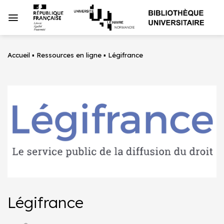
Passer
au
contenu
Accueil
▪
Ressources en ligne
▪
Légifrance
Légifrance