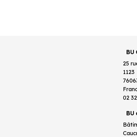
BU 
25 ru
1123
7606
Fran
02 32
BU 
Bâtim
Caucr