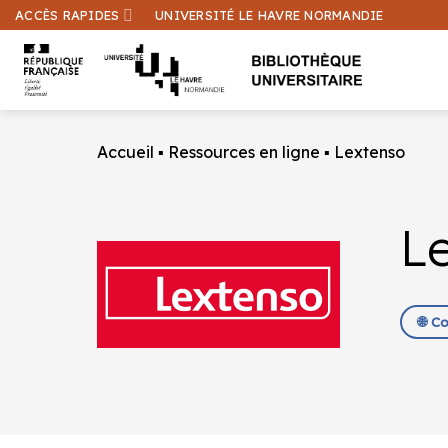
Passer
ACCÈS RAPIDES
UNIVERSITÉ LE HAVRE NORMANDIE
au
contenu
Accueil
▪
Ressources en ligne
▪
Lextenso
L
🌐 C