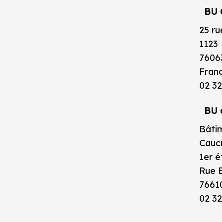
BU 
25 ru
1123
7606
Fran
02 32
BU 
Bâtim
Caucr
1er 
Rue B
7661
02 32