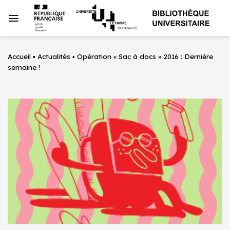
Passer
au
contenu
Accueil
▪
Actualités
▪
Opération « Sac à docs » 2016 : Dernière
semaine !