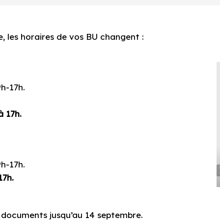
re, les horaires de vos BU changent :
9h-17h.
à 17h.
9h-17h.
17h.
es documents jusqu’au 14 septembre.