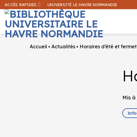
Passer
ACCÈS RAPIDES
UNIVERSITÉ LE HAVRE NORMANDIE
au
contenu
Accueil
▪
Actualités
▪
Horaires d’été et fermet
Ho
Mis à 
Info