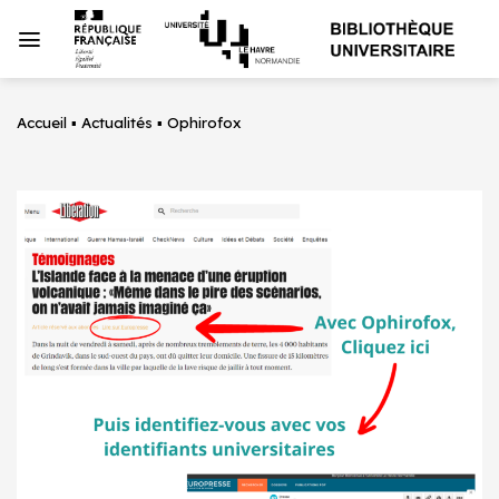
Passer
au
contenu
Accueil
▪
Actualités
▪
Ophirofox