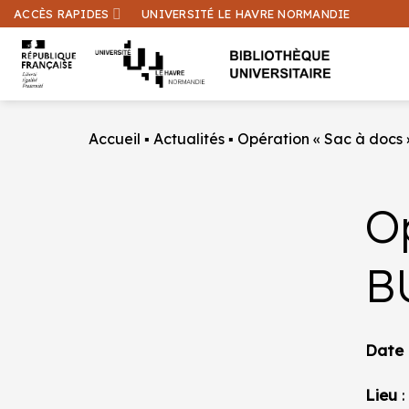
Passer
ACCÈS RAPIDES
UNIVERSITÉ LE HAVRE NORMANDIE
au
contenu
Accueil
▪
Actualités
▪
Opération « Sac à docs 
O
B
Date
Lieu
: