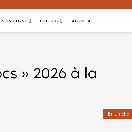
ES EN LIGNE
CULTURE
AGENDA
cs » 2026 à la
En un clic
En un clic