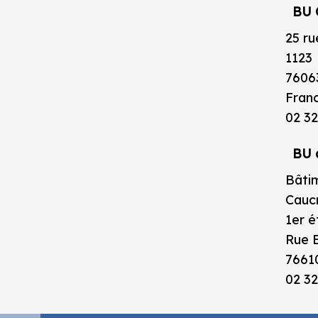
BU 
25 ru
1123
7606
Fran
02 32
BU 
Bâtim
Caucr
1er 
Rue B
7661
02 32