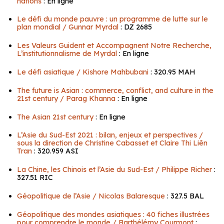
nations
: En ligne
Le défi du monde pauvre : un programme de lutte sur le
plan mondial / Gunnar Myrdal
: DZ 2685
Les Valeurs Guident et Accompagnent Notre Recherche,
L’institutionnalisme de Myrdal
: En ligne
Le défi asiatique / Kishore Mahbubani
: 320.95 MAH
The future is Asian : commerce, conflict, and culture in the
21st century / Parag Khanna
: En ligne
The Asian 21st century
: En ligne
L’Asie du Sud-Est 2021 : bilan, enjeux et perspectives /
sous la direction de Christine Cabasset et Claire Thi Liên
Tran
: 320.959 ASI
La Chine, les Chinois et l’Asie du Sud-Est / Philippe Richer
:
327.51 RIC
Géopolitique de l’Asie / Nicolas Balaresque
: 327.5 BAL
Géopolitique des mondes asiatiques : 40 fiches illustrées
pour comprendre le monde / Barthélémy Courmont
: