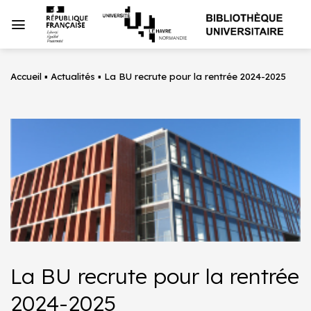
Passer
au
contenu
Accueil
▪
Actualités
▪
La BU recrute pour la rentrée 2024-2025
La BU recrute pour la rentrée
2024-2025