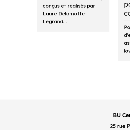
p
conçus et réalisés par
c
Laure Delamotte-
Legrand...
Po
d’
as
lo
BU Cen
25 rue 