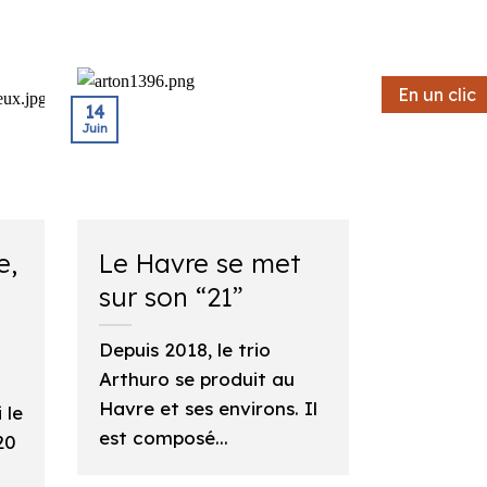
En un clic
En un clic
14
Juin
e,
Le Havre se met
sur son “21”
Depuis 2018, le trio
Arthuro se produit au
Havre et ses environs. Il
 le
est composé...
20