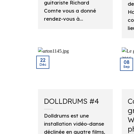
guitariste Richard
de
Comte vous a donné
Ha
rendez-vous à...
co
lie
22
08
Déc
Sep
DOLLDRUMS #4
C
g
Dolldrums est une
W
installation vidéo-danse
p
déclinée en quatre films,