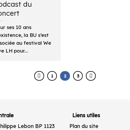
odcast du
oncert
ur ses 10 ans
existence, la BU s’est
sociée au festival We
ve LH pour...
1
2
3
trale
Liens utiles
Philippe Lebon BP 1123
Plan du site