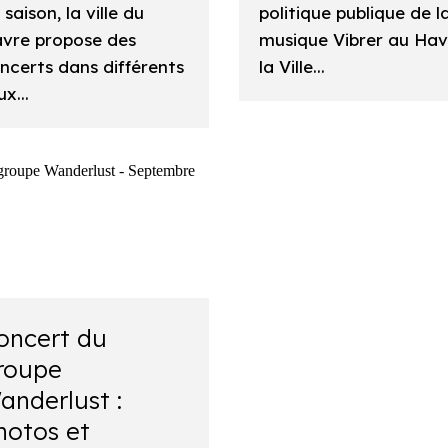
 saison, la ville du
politique publique de l
vre propose des
musique Vibrer au Hav
ncerts dans différents
la Ville...
ux...
oncert du
roupe
anderlust :
hotos et