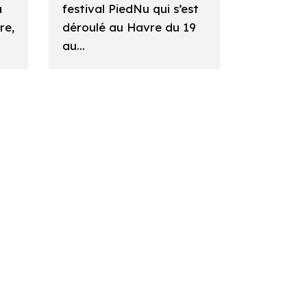
a
festival PiedNu qui s’est
re,
déroulé au Havre du 19
au...