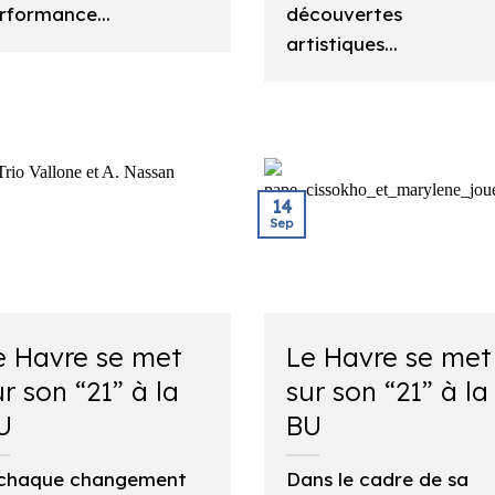
rformance...
découvertes
artistiques...
14
Sep
e Havre se met
Le Havre se met
ur son “21” à la
sur son “21” à la
U
BU
chaque changement
Dans le cadre de sa