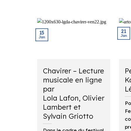
21
15
Jan
Jan
Chavirer – Lecture
P
musicale en ligne
K
par
L
Lola Lafon, Olivier
Po
Lambert et
Fe
Sylvain Griotto
co
pr
Dans le cadre du festival