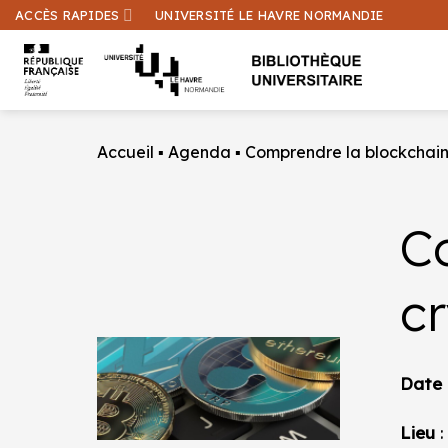
Passer
ACCÈS RAPIDES
UNIVERSITÉ LE HAVRE NORMANDIE
au
contenu
Accueil
▪
Agenda
▪
Comprendre la blockchain
C
c
Date
Lieu
: