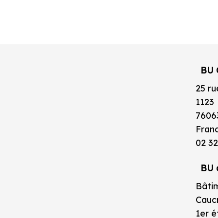
BU 
25 ru
1123
7606
Fran
02 32
BU 
Bâtim
Caucr
1er 