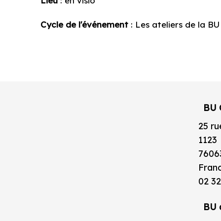
Lieu
: en visio
Cycle de l'événement
: Les ateliers de la BU
BU 
25 ru
1123
7606
Fran
02 32
BU 