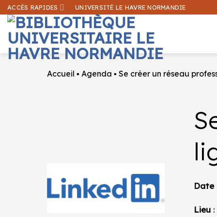
Passer
ACCÈS RAPIDES
UNIVERSITÉ LE HAVRE NORMANDIE
au
contenu
Accueil
▪
Agenda
▪
Se créer un réseau profes
Se
l
Date
Lieu
: