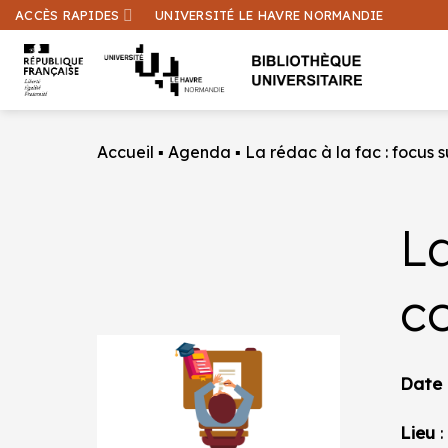
Passer
ACCÈS RAPIDES
UNIVERSITÉ LE HAVRE NORMANDIE
au
contenu
Accueil
▪
Agenda
▪
La rédac à la fac : focus 
La
c
Date
Lieu
: