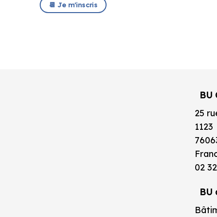
📆 Je m'inscris
BU 
25 ru
1123
7606
Fran
02 32
BU 
Bâtim