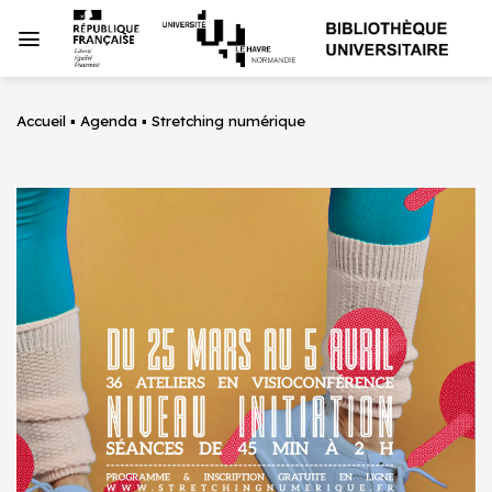
Passer
au
contenu
Accueil
▪
Agenda
▪
Stretching numérique