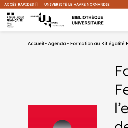
Passer
ACCÈS RAPIDES
UNIVERSITÉ LE HAVRE NORMANDIE
au
contenu
Accueil
▪
Agenda
▪
Formation au Kit égalité
F
F
l
d