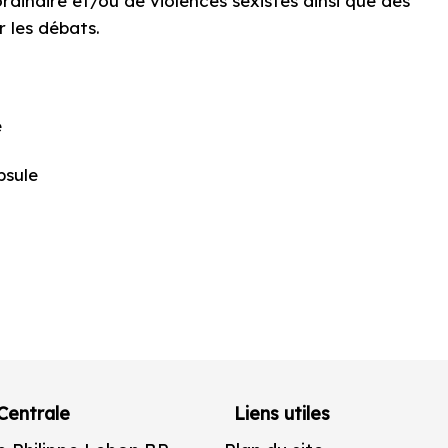
rdinaire et/ou de violences sexistes ainsi que des
r les débats.
e
psule
Centrale
Liens utiles