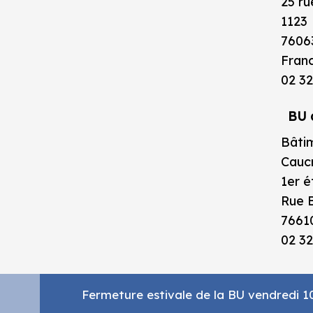
25 ru
1123
7606
Fran
02 32
BU 
Bâtim
Caucr
1er 
Rue B
7661
02 32
Fermeture estivale de la BU vendredi 10 