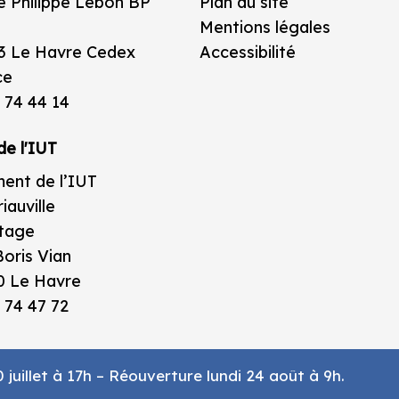
e Philippe Lebon BP
Plan du site
Mentions légales
3 Le Havre Cedex
Accessibilité
ce
 74 44 14
de l'IUT
ent de l’IUT
iauville
étage
oris Vian
0 Le Havre
 74 47 72
juillet à 17h – Réouverture lundi 24 août à 9h.