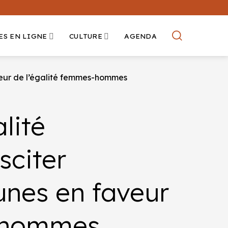
ES EN LIGNE
CULTURE
AGENDA
eur de l’égalité femmes-hommes
lité
citer
unes en faveur
s-hommes