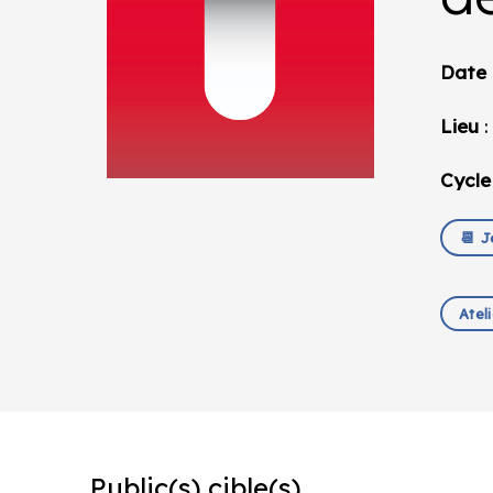
Date
Lieu
:
Cycle
📆 J
Atel
Public(s) cible(s)