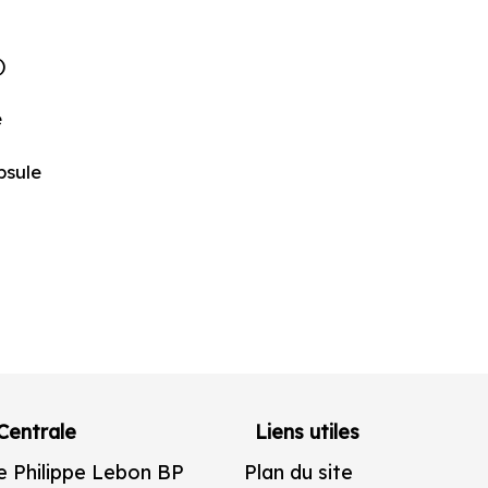
)
e
psule
Centrale
Liens utiles
e Philippe Lebon BP
Plan du site