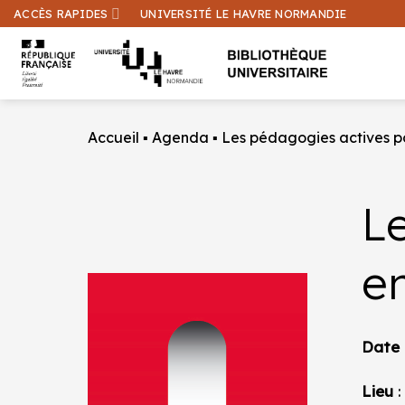
Passer
ACCÈS RAPIDES
UNIVERSITÉ LE HAVRE NORMANDIE
au
contenu
Accueil
▪
Agenda
▪
Les pédagogies actives p
L
e
Date
Lieu
: