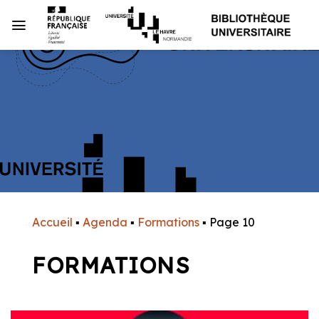
Passer
au
contenu
Accueil
▪
Agenda
▪
Formations
▪
Page 10
FORMATIONS