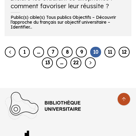
comment favoriser leur réussite ?
Public(s) cible(s) Tous publics Objectifs – Découvrir
l’approche du français sur objectif universitaire –
Identifier...
1
…
7
8
9
10
11
12
13
…
22